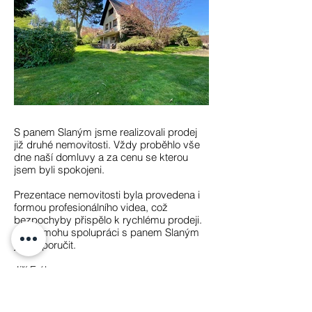
S panem Slaným jsme realizovali prodej
již druhé nemovitosti. Vždy proběhlo vše
dne naší domluvy a za cenu se kterou
jsem byli spokojeni.
Prezentace nemovitosti byla provedena i
formou profesionálního videa, což
bezpochyby přispělo k rychlému prodeji.
Z nás mohu spolupráci s panem Slaným
jen doporučit.
Jiří Frýba
(prodávající chaty Veselí)