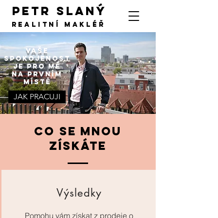
PETR SLANÝ
Realitní makléř
Vaše
spokojenosT
je pro mě
na prvním
místě
JAK PRACUJI
CO SE MNOU
ZÍSKÁTE
Výsledky
Pomohu vám získat z prodeje o