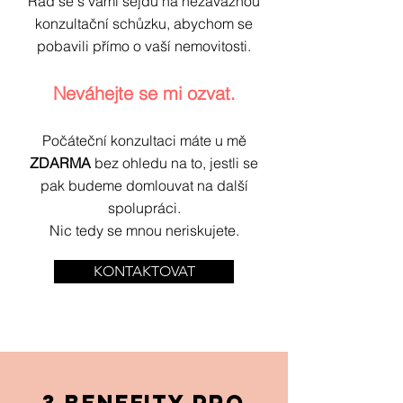
Rád se s vámi sejdu na nezávaznou
konzultační schůzku, abychom se
pobavili přímo o vaší nemovitosti.
Neváhejte se mi ozvat.
Počáteční konzultaci máte u mě
ZDARMA
bez ohledu na to, jestli se
pak budeme domlouvat na další
spolupráci.
Nic tedy se mnou neriskujete.
KONTAKTOVAT
3 BENEFITY PRO