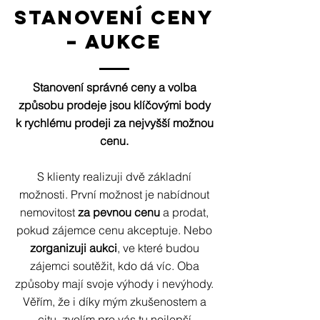
STANOVENÍ CENY
– AUKCE
Stanovení správné ceny a volba
způsobu prodeje jsou klíčovými body
k rychlému prodeji za nejvyšší možnou
cenu.
S klienty realizuji dvě základní
možnosti. První možnost je nabídnout
nemovitost
za pevnou cenu
a prodat,
pokud zájemce cenu akceptuje. Nebo
zorganizuji aukci
, ve které budou
zájemci soutěžit, kdo dá víc. Oba
způsoby mají svoje výhody i nevýhody.
Věřím, že i díky mým zkušenostem a
citu, zvolím pro vás tu nejlepší