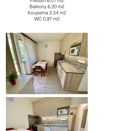
Předsíň 6,01
m2
Balkony 6,20
m2
Koupelna 2,54
m2
WC 0,97
m2