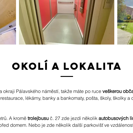
okolí a lokalita
 okraji Pálavského náměstí, takže máte po ruce
veškerou obč
restaurace, lékárny, banky a bankomaty, pošta, školy, školky a 
trů. A kromě
trolejbusu
č. 27 zde jezdí několik
autobusových li
před domem. Nebo je zde několik další parkovišť ve vzdálenost