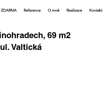
 ZDARMA
Reference
O mně
Realizace
Kontakt
Vinohradech, 69 m2
l. Valtická