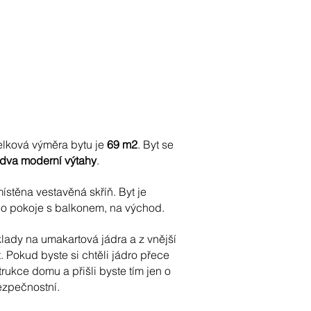
Celková výměra bytu je
69 m2
. Byt se
dva moderní výtahy
.
umístěna vestavěná skříň. Byt je
ího pokoje s balkonem, na východ.
klady na umakartová jádra a z vnější
. Pokud byste si chtěli jádro přece
rukce domu a přišli byste tím jen o
ezpečnostní.