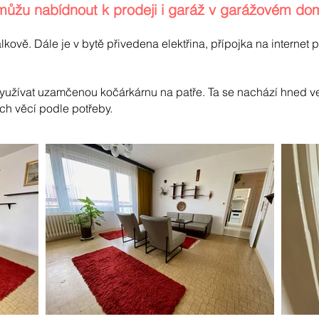
můžu nabídnout k prodeji i garáž v garážovém d
kově. Dále je v bytě přivedena elektřina, přípojka na internet 
využívat uzamčenou kočárkárnu na patře. Ta se nachází hned ved
ch věcí podle potřeby.