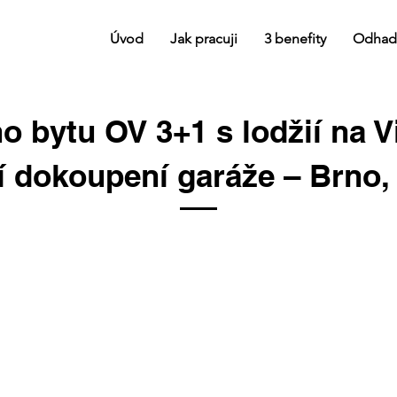
Úvod
Jak pracuji
3 benefity
Odhad
o bytu OV 3+1 s lodžií na 
 dokoupení garáže – Brno, u