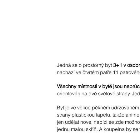
Jedná se o prostorný byt
3+1 v osobn
nachází ve čtvrtém patře 11 patrovéh
Všechny místnosti v bytě jsou neprůc
orientován na dvě světové strany. Je
Byt je ve velice pěkném udržovaném s
strany plastickou tapetu, takže ani n
jen udělat nové, nabízí se zde možnos
jednu malou skříň. A koupelna by se