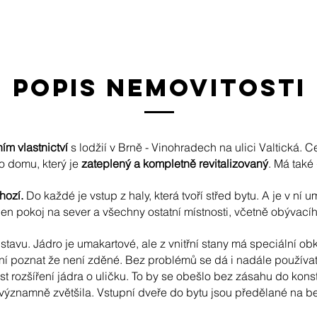
popis nemovitosti
ím vlastnictví
s lodžií v Brně - Vinohradech na ulici Valtická. 
o domu, který je
zateplený a kompletně revitalizovaný
. Má také
hozí.
Do každé je vstup z haly, která tvoří střed bytu. A je v ní 
den pokoj na sever a všechny ostatní místnosti, včetně obývac
tavu. Jádro je umakartové, ale z vnitřní stany má speciální ob
ení poznat že není zděné. Bez problémů se dá i nadále používat
t rozšíření jádra o uličku. To by se obešlo bez zásahu do konst
 významně zvětšila. Vstupní dveře do bytu jsou předělané na b